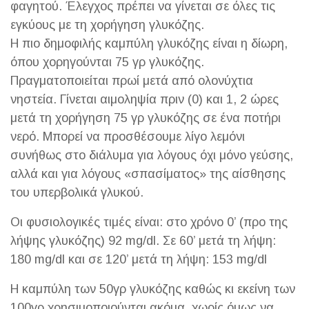
φαγητού. Έλεγχος πρέπει να γίνεται σε όλες τις
εγκύους με τη χορήγηση γλυκόζης.
Η πιο δημοφιλής καμπύλη γλυκόζης είναι η δίωρη,
όπου χορηγούνται 75 γρ γλυκόζης.
Πραγματοποιείται πρωί μετά από ολονύχτια
νηστεία. Γίνεται αιμοληψία πριν (0) και 1, 2 ώρες
μετά τη χορήγηση 75 γρ γλυκόζης σε ένα ποτήρι
νερό. Μπορεί να προσθέσουμε λίγο λεμόνι
συνήθως στο διάλυμα για λόγους όχι μόνο γεύσης,
αλλά και για λόγους «σπασίματος» της αίσθησης
του υπερβολικά γλυκού.
Οι φυσιολογικές τιμές είναι: στο χρόνο 0’ (προ της
λήψης γλυκόζης) 92 mg/dl. Σε 60’ μετά τη λήψη:
180 mg/dl και σε 120’ μετά τη λήψη: 153 mg/dl
Η καμπύλη των 50γρ γλυκόζης καθώς κι εκείνη των
100γρ χρησιμοποιούνται ακόμα, χωρίς όμως να